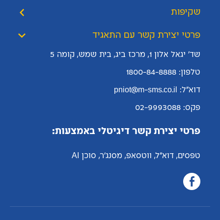
שקיפות
פרטי יצירת קשר עם התאגיד
שד' יגאל אלון 1, מרכז ביג, בית שמש, קומה 5
טלפון: 1800-84-8888
דוא"ל: pniot@m-sms.co.il
פקס: 02-9993088
פרטי יצירת קשר דיגיטלי באמצעות:
טפסים, דוא"ל, ווטסאפ, מסנג'ר, סוכן AI