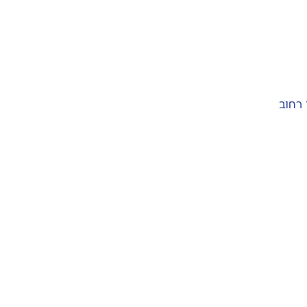
ב השריון לבין רחוב