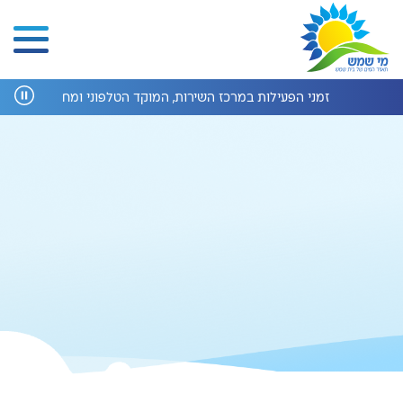
זמני הפעילות במרכז השירות, המוקד הטלפוני ומחלקת הנדסה בחופשת ה