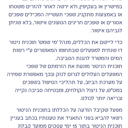
במישרין או בעקיפין, ולא ירשה לאחר להזרים משטחו
או באמצעות מתקניו, שפכי תעשייה המכילים שפכים
אסורים או שפכים חריגים הטעונים אישור, בלא שניתן
לגביהם אישור.
כדי ליישם את הכללים, מנהל 'מי שמש' תוכנית ניטור
דו שנתית למפעלים שבתחומו המאושרים ע"י רשות
המים והמשרד להגנת הסביבה.
תוכנית הניטור מונעת את הזרמתם של שפכי
המפעלים העלולים לגרום לנזק ובכך מאפשרת שמירה
על מערכת הביוב, על תהליכי הטיפול בשפכים
במט"ש, על ניצול הקולחים, ומבטיחה סביבה נקייה
ובריאה יותר לכולנו.
מפעל שקיבל הודעה על הכללתו בתוכנית הניטור
רשאי להביא בפני התאגיד את טענותיו בכתב בעניין
תוכנית הניטור בתוך 15 ימי עסקים ממועד קבלת