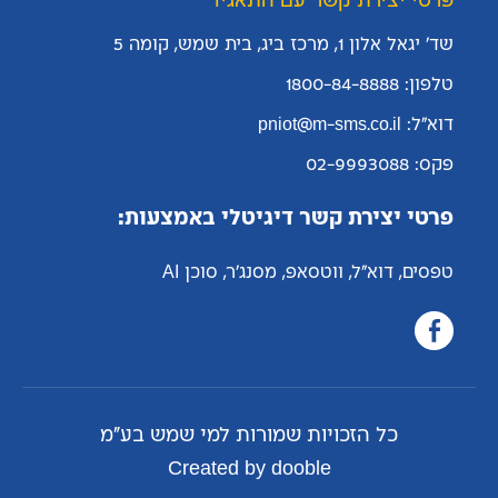
פרטי יצירת קשר עם התאגיד
שד' יגאל אלון 1, מרכז ביג, בית שמש, קומה 5
טלפון: 1800-84-8888
דוא"ל: pniot@m-sms.co.il
פקס: 02-9993088
פרטי יצירת קשר דיגיטלי באמצעות:
טפסים, דוא"ל, ווטסאפ, מסנג'ר, סוכן AI
כל הזכויות שמורות למי שמש בע"מ
Created by dooble