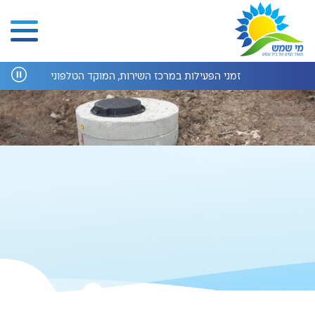
זמני הפעילות במרכז השירות, המוקד הטלפוני ומחלקת הנדס