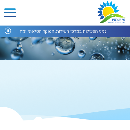
זמני הפעילות במרכז השירות, המוקד הטלפוני ומחלקת הנדסה בחופשת ה