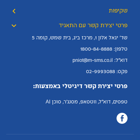
שקיפות
פרטי יצירת קשר עם התאגיד
שד' יגאל אלון 1, מרכז ביג, בית שמש, קומה 5
טלפון: 1800-84-8888
דוא"ל: pniot@m-sms.co.il
פקס: 02-9993088
פרטי יצירת קשר דיגיטלי באמצעות:
טפסים, דוא"ל, ווטסאפ, מסנג'ר, סוכן AI