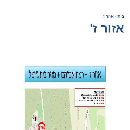
בית
-
אזור ז'
אזור ז'
העוזר הדיגיטלי
הי, איך אוכל לעזור היום?